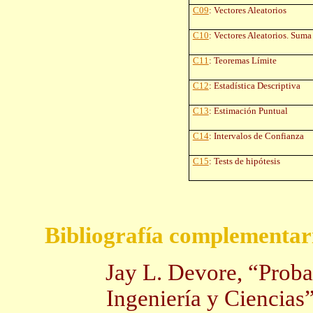
C09
: Vectores Aleatorios
C10
: Vectores Aleatorios. Sum
C11
: Teoremas Límite
C12
: Estadística Descriptiva
C13
: Estimación Puntual
C14
: Intervalos de Confianza
C15
:
Tests
de hipótesis
Bibliografía complementari
Jay
L. Devore, “Probab
Ingeniería y Ciencias”